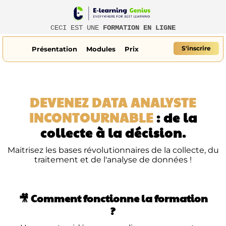
CECI EST UNE
FORMATION EN LIGNE
r
S'inscrire
Présentation
Modules
Prix
t
DEVENEZ DATA ANALYSTE
t
INCONTOURNABLE
: de la
collecte à la décision.
Maitrisez les bases révolutionnaires de la collecte, du
traitement et de l'analyse de données !
l
🎥
Comment fonctionne la formation
?
r