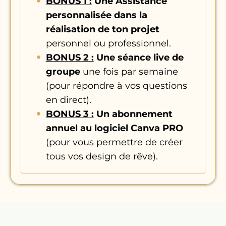
BONUS 1 :
Une Assistance
Recevoir de nouvelles données
Générer des recommandations
Pratique avec histogramme
personnalisée dans la
et mettre à jour le dashboard
Sécurité confidentialité et
groupé
réalisation de ton projet
Deux méthodes pour mettre à
bonnes pratiques
Synchronisation des segments
personnel ou professionnel.
jour la table des dates
Top 5 outils IA pour l’analyse de
Modification des interactions
BONUS 2 :
Une séance live de
Intégrer un système de
données
groupe
une fois par semaine
navigation
Conclusion
(pour répondre à vos questions
Petite précision sur la navigation
en direct).
La navigation par extraction
BONUS 3 :
Un abonnement
Le volet Sélection
annuel au logiciel Canva PRO
Configuration du rapport en
(pour vous permettre de créer
version mobile
tous vos design de rêve).
Intégration de la notion de
paramètre dans notre rapport
Utilisation du deuxième type de
paramètre
Mises en forme conditionnelles