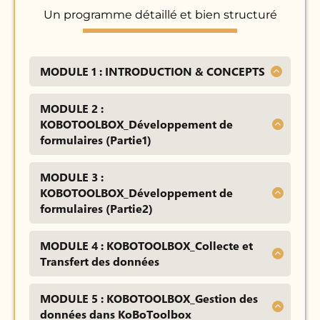
Un programme détaillé et bien structuré
MODULE 1 : INTRODUCTION & CONCEPTS
Bienvenue
MODULE 2 :
Comment bien suivre cette
KOBOTOOLBOX_Développement de
formation
formulaires (Partie1)
Comment demander assistance
Introduction à la collecte de
Introduction et objectifs de la
MODULE 3 :
données
KOBOTOOLBOX_Développement de
formation
Les différents outils de collecte &
formulaires (Partie2)
Notions de données
Comparatif
Récupérer des réponses
Acteurs & rôles d’un projet data
Création de compte
MODULE 4 : KOBOTOOLBOX_Collecte et
précédentes
Qualité, éthique & gouvernance
Transfert des données
Découverte de l'interface
Branchement conditionnel
Les quatre niveaux d’analyse
Créons notre premier projet
Création et déploiement d'un
simple
Chaîne analytique
MODULE 5 : KOBOTOOLBOX_Gestion des
Les options d'un projet
nouveau projet
Branchement conditionnel
Panorama des outils
données dans KoBoToolbox