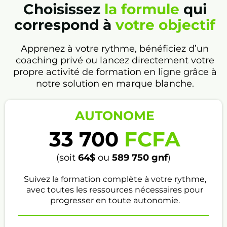
Mise au point avant projet final
Choisissez
la formule
qui
d'évaluation
correspond à
votre objectif
Apprenez à votre rythme, bénéficiez d’un
coaching privé ou lancez directement votre
propre activité de formation en ligne grâce à
notre solution en marque blanche.
AUTONOME
33 700
FCFA
(soit
64$
ou
589 750
gnf
)
Suivez la formation complète à votre rythme,
avec toutes les ressources nécessaires pour
progresser en toute autonomie.