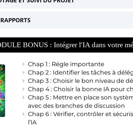
OTAGE ET SUIVI DU PROJET
 démarrage
n et ajout ressources : Cout
 % achevé et date d'état
de Contraintes
n et ajout ressources : Matériel
 planning de réference
S RAPPORTS
ances
 et ajout ressources : Travail
controle du projet
chouée
vue d'ensemble du projet
on des ressources : Cout
r de tâche
coût
on des ressources : Matériel
ULE BONUS : Intégrer l'IA dans votre mé
Ressources
on des ressources : Travail
on mi-temps d'une ressource Travail
Chap 1 : Régle importante
ation des ressources
Chap 2 : Identifier les tâches à délég
tion des tâches
Chap 3 : Choisir le bon niveau de d
de ressources
Chap 4 : Choisir la bonne IA pour 
Chap 5 : Mettre en place son systèm
avec des branches de discussion
Chap 6 : Vérifier, contrôler et sécuris
l’IA