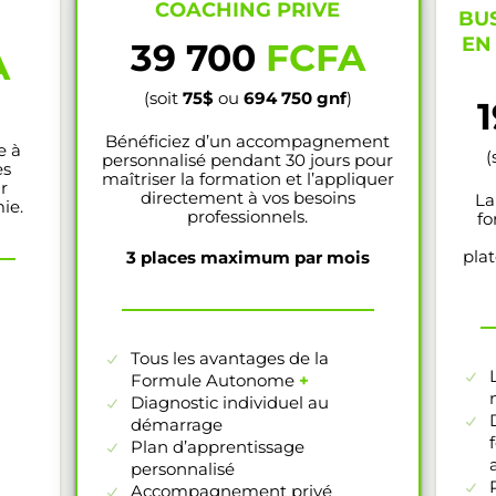
COACHING PRIVE
BU
EN
39 700
FCFA
A
(soit
75$
ou
694 750
gnf
)
Bénéficiez d’un accompagnement
e à
(
personnalisé pendant 30 jours pour
es
maîtriser la formation et l’appliquer
r
directement à vos besoins
La
ie.
professionnels.
fo
pla
3 places maximum par mois
Tous les avantages de la
Formule Autonome
+
Diagnostic individuel au
démarrage
Plan d’apprentissage
personnalisé
Accompagnement privé