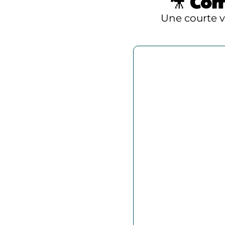
🎥
Com
Une courte 