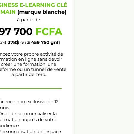
SINESS E-LEARNING CLÉ
 MAIN
(marque blanche)
à partir de
197 700
FCFA
soit
378$
ou
3 459 750
gnf
)
ncez votre propre activité de
rmation en ligne sans devoir
créer une formation, une
teforme ou un tunnel de vente
à partir de zéro.
Licence non exclusive de 12
mois
Droit de commercialiser la
formation auprès de votre
audience
Personnalisation de l’espace