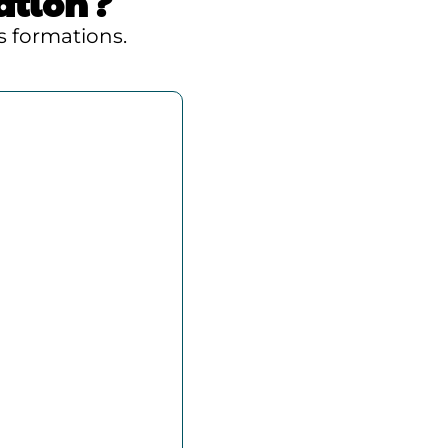
tion ?
 formations.